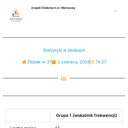
Przejdź
Zespół Żłobków m.st. Warszawy
do
···
treści
Statystyki w żłobkach
Żłobek nr 37
2 czerwca, 2026
14:27
Grupa 1 (wskaźnik frekwencji)