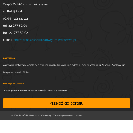
Zespół Żłobków m.st. Warszawy
ul. Belgijska 4
02-511 Warszawa
tel. 22 277 52 00
fax. 22 277 50 02
e-mail:
sekretariat.zespolzlobkow@um.warszawa.pl
Zapytania
Zapytania dotyczące opieki nad dziećmi proszę kierować na adres e-mail sekretariatu Zespołu Żłobków lub
bezpośrednio do żłobka.
Portal pracownika
Jesteś pracownikiem Zespołu Żłobków m.st. Warszawy?
Przejdź do portalu
© 2026 Zespół Żłobków m.st. Warszawy. Wszelkie prawa zastrzeżone