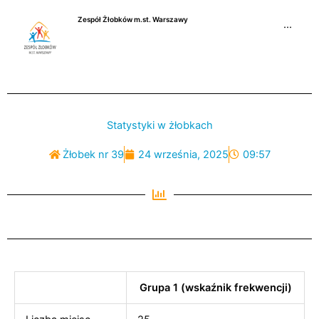
Przejdź
Zespół Żłobków m.st. Warszawy
do
···
treści
Statystyki w żłobkach
Żłobek nr 39
24 września, 2025
09:57
Grupa 1 (wskaźnik frekwencji)