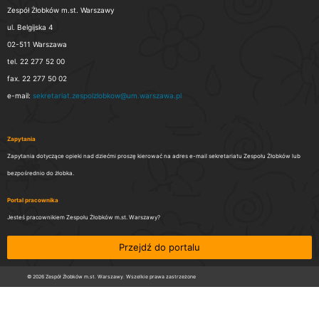
Zespół Żłobków m.st. Warszawy
ul. Belgijska 4
02-511 Warszawa
tel. 22 277 52 00
fax. 22 277 50 02
e-mail:
sekretariat.zespolzlobkow@um.warszawa.pl
Zapytania
Zapytania dotyczące opieki nad dziećmi proszę kierować na adres e-mail sekretariatu Zespołu Żłobków lub
bezpośrednio do żłobka.
Portal pracownika
Jesteś pracownikiem Zespołu Żłobków m.st. Warszawy?
Przejdź do portalu
© 2026 Zespół Żłobków m.st. Warszawy. Wszelkie prawa zastrzeżone