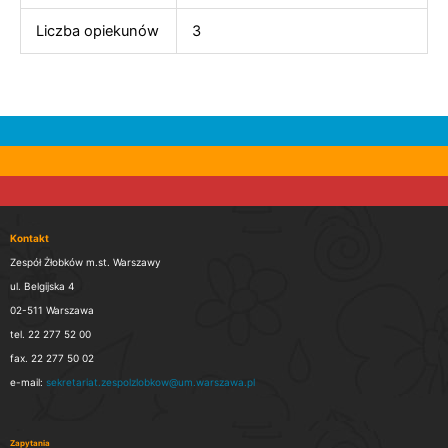
Liczba opiekunów
3
Kontakt
Zespół Żłobków m.st. Warszawy
ul. Belgijska 4
02-511 Warszawa
tel. 22 277 52 00
fax. 22 277 50 02
e-mail:
sekretariat.zespolzlobkow@um.warszawa.pl
Zapytania