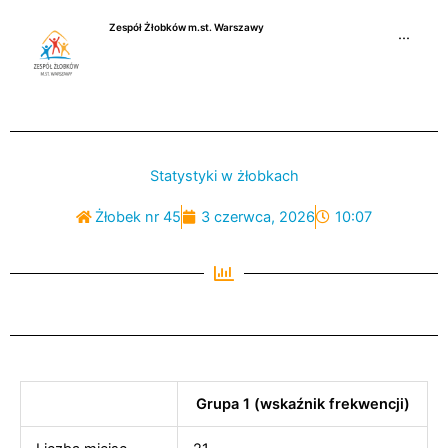
Przejdź
Zespół Żłobków m.st. Warszawy
do
···
treści
Statystyki w żłobkach
Żłobek nr 45
3 czerwca, 2026
10:07
Grupa 1 (wskaźnik frekwencji)