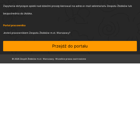
Zapytania dotyczące opieki nad dziećmi proszę kierować na adres e-mail sekretariatu Zespołu Żłobków lub
bezpośrednio do żłobka.
Portal pracownika
Jesteś pracownikiem Zespołu Żłobków m.st. Warszawy?
Przejdź do portalu
© 2026 Zespół Żłobków m.st. Warszawy. Wszelkie prawa zastrzeżone