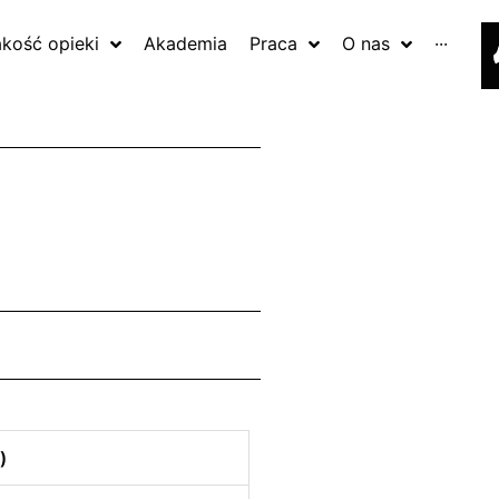
akość opieki
Akademia
Praca
O nas
···
)