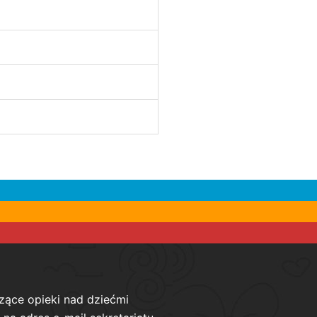
zące opieki nad dziećmi