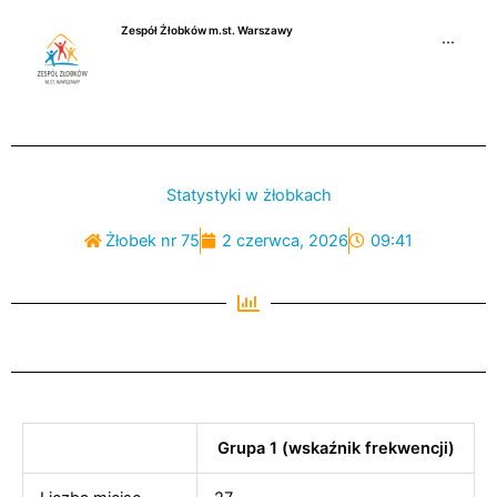
Przejdź
Zespół Żłobków m.st. Warszawy
do
···
treści
Statystyki w żłobkach
Żłobek nr 75
2 czerwca, 2026
09:41
Grupa 1 (wskaźnik frekwencji)