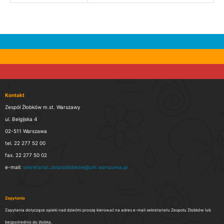
Kontakt
Zespół Żłobków m.st. Warszawy
ul. Belgijska 4
02-511 Warszawa
tel. 22 277 52 00
fax. 22 277 50 02
e-mail:
sekretariat.zespolzlobkow@um.warszawa.pl
Zapytania
Zapytania dotyczące opieki nad dziećmi proszę kierować na adres e-mail sekretariatu Zespołu Żłobków lub
bezpośrednio do żłobka.