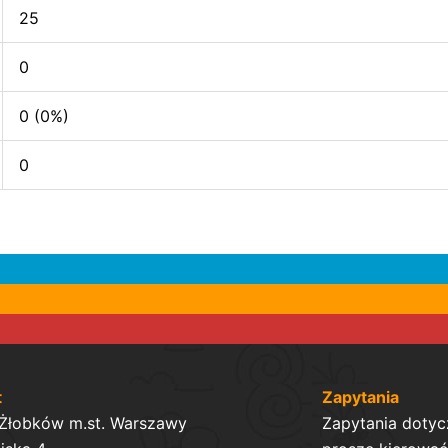
25
0
0 (0%)
0
t
Zapytania
 Żłobków m.st. Warszawy
Zapytania dotyc