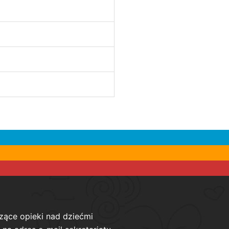
zące opieki nad dziećmi