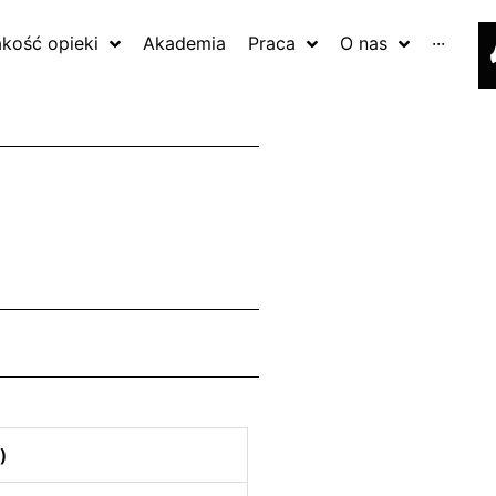
akość opieki
Akademia
Praca
O nas
···
)