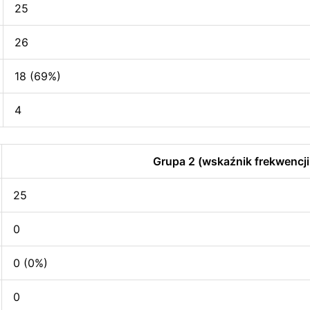
25
26
18 (69%)
4
Grupa 2 (wskaźnik frekwencji
25
0
0 (0%)
0