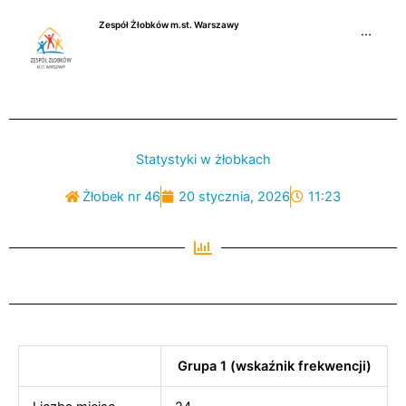
Przejdź
Zespół Żłobków m.st. Warszawy
do
···
treści
Statystyki w żłobkach
Żłobek nr 46
20 stycznia, 2026
11:23
Grupa 1 (wskaźnik frekwencji)