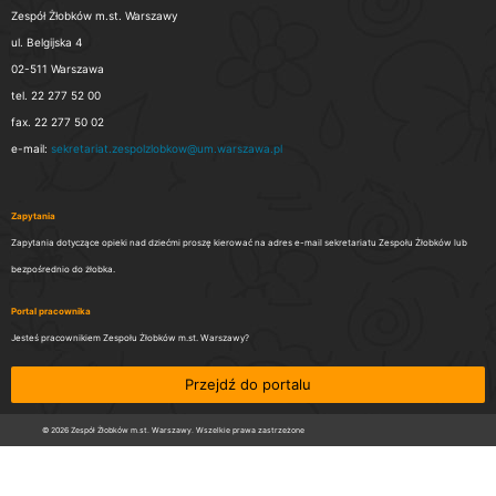
Zespół Żłobków m.st. Warszawy
ul. Belgijska 4
02-511 Warszawa
tel. 22 277 52 00
fax. 22 277 50 02
e-mail:
sekretariat.zespolzlobkow@um.warszawa.pl
Zapytania
Zapytania dotyczące opieki nad dziećmi proszę kierować na adres e-mail sekretariatu Zespołu Żłobków lub
bezpośrednio do żłobka.
Portal pracownika
Jesteś pracownikiem Zespołu Żłobków m.st. Warszawy?
Przejdź do portalu
© 2026 Zespół Żłobków m.st. Warszawy. Wszelkie prawa zastrzeżone