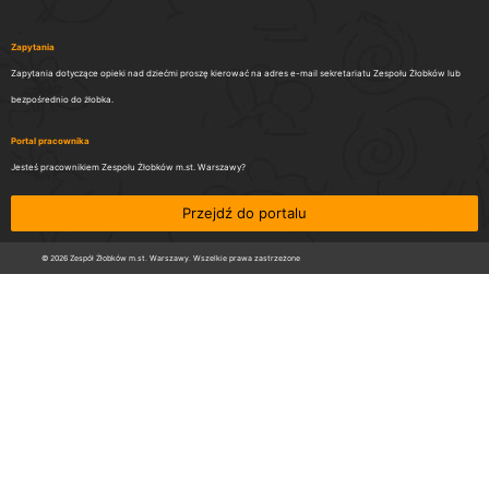
Zapytania
Zapytania dotyczące opieki nad dziećmi proszę kierować na adres e-mail sekretariatu Zespołu Żłobków lub
bezpośrednio do żłobka.
Portal pracownika
Jesteś pracownikiem Zespołu Żłobków m.st. Warszawy?
Przejdź do portalu
© 2026 Zespół Żłobków m.st. Warszawy. Wszelkie prawa zastrzeżone