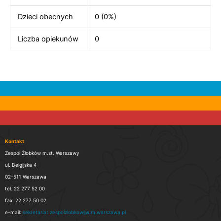
Dzieci obecnych
0 (0%)
Liczba opiekunów
0
Kontakt
Zespół Żłobków m.st. Warszawy
ul. Belgijska 4
02-511 Warszawa
tel. 22 277 52 00
fax. 22 277 50 02
e-mail:
sekretariat.zespolzlobkow@um.warszawa.pl