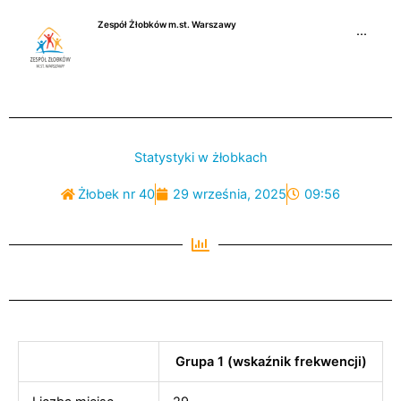
Przejdź
Zespół Żłobków m.st. Warszawy
do
···
treści
Statystyki w żłobkach
Żłobek nr 40
29 września, 2025
09:56
Grupa 1 (wskaźnik frekwencji)