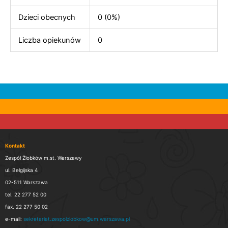
Dzieci obecnych
0 (0%)
Liczba opiekunów
0
Kontakt
Zespół Żłobków m.st. Warszawy
ul. Belgijska 4
02-511 Warszawa
tel. 22 277 52 00
fax. 22 277 50 02
e-mail:
sekretariat.zespolzlobkow@um.warszawa.pl