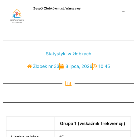
Przejdź
Zespół Żłobków m.st. Warszawy
do
···
treści
Statystyki w żłobkach
Żłobek nr 33
8 lipca, 2026
10:45
Grupa 1 (wskaźnik frekwencji)