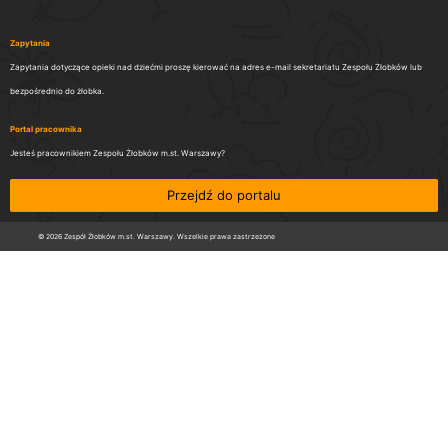
Zapytania
Zapytania dotyczące opieki nad dziećmi proszę kierować na adres e-mail sekretariatu Zespołu Żłobków lub
bezpośrednio do żłobka.
Portal pracownika
Jesteś pracownikiem Zespołu Żłobków m.st. Warszawy?
Przejdź do portalu
© 2026 Zespół Żłobków m.st. Warszawy. Wszelkie prawa zastrzeżone