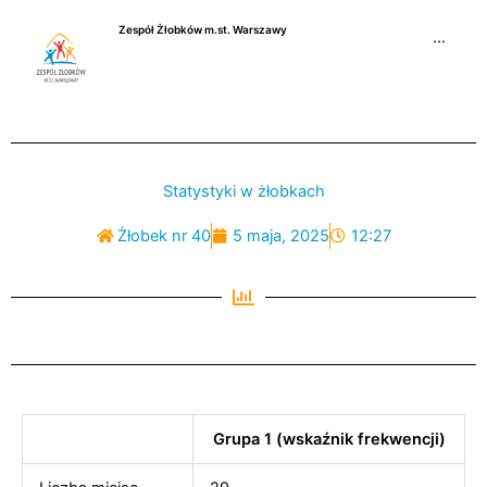
Przejdź
Zespół Żłobków m.st. Warszawy
do
···
treści
Statystyki w żłobkach
Żłobek nr 40
5 maja, 2025
12:27
Grupa 1 (wskaźnik frekwencji)