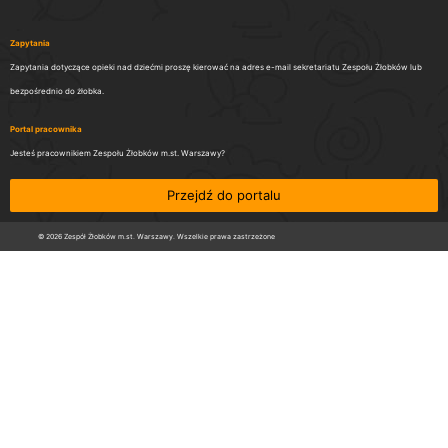
Zapytania
Zapytania dotyczące opieki nad dziećmi proszę kierować na adres e-mail sekretariatu Zespołu Żłobków lub
bezpośrednio do żłobka.
Portal pracownika
Jesteś pracownikiem Zespołu Żłobków m.st. Warszawy?
Przejdź do portalu
© 2026 Zespół Żłobków m.st. Warszawy. Wszelkie prawa zastrzeżone