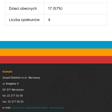
Dzieci obecnych
17 (57%)
Liczba opiekunów
4
Kontakt
Zespół Żłobków m.st. Warszawy
ul. Belgijska 4
02-511 Warszawa
tel. 22 277 52 00
fax. 22 277 50 02
e-mail:
sekretariat.zespolzlobkow@um.warszawa.pl