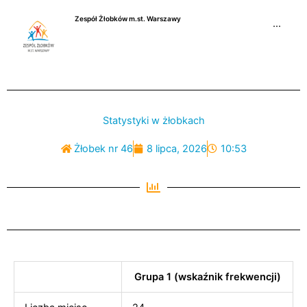
Przejdź
Zespół Żłobków m.st. Warszawy
do
···
treści
Statystyki w żłobkach
Żłobek nr 46
8 lipca, 2026
10:53
Grupa 1 (wskaźnik frekwencji)