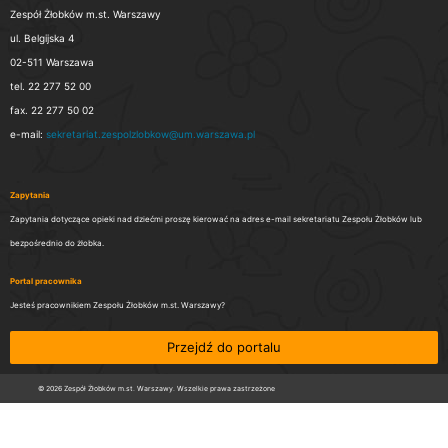
Zespół Żłobków m.st. Warszawy
ul. Belgijska 4
02-511 Warszawa
tel. 22 277 52 00
fax. 22 277 50 02
e-mail:
sekretariat.zespolzlobkow@um.warszawa.pl
Zapytania
Zapytania dotyczące opieki nad dziećmi proszę kierować na adres e-mail sekretariatu Zespołu Żłobków lub
bezpośrednio do żłobka.
Portal pracownika
Jesteś pracownikiem Zespołu Żłobków m.st. Warszawy?
Przejdź do portalu
© 2026 Zespół Żłobków m.st. Warszawy. Wszelkie prawa zastrzeżone