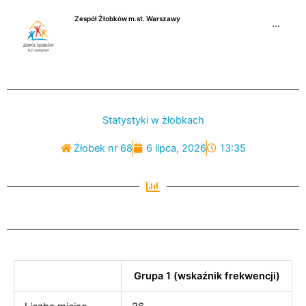
Przejdź
Zespół Żłobków m.st. Warszawy
do
···
treści
Statystyki w żłobkach
Żłobek nr 68
6 lipca, 2026
13:35
Grupa 1 (wskaźnik frekwencji)