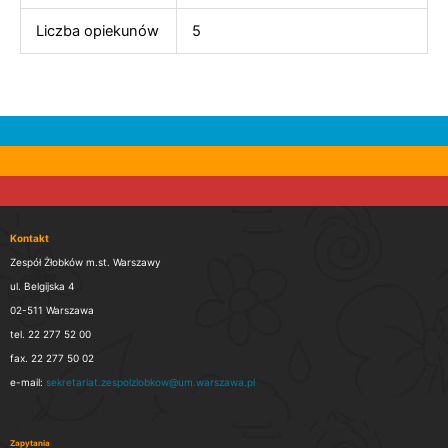
Liczba opiekunów
5
Kontakt
Zespół Żłobków m.st. Warszawy
ul. Belgijska 4
02-511 Warszawa
tel. 22 277 52 00
fax. 22 277 50 02
e-mail:
sekretariat.zespolzlobkow@um.warszawa.pl
Zapytania