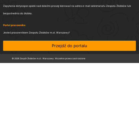
Zapytania dotyczące opieki nad dziećmi proszę kierować na adres e-mail sekretariatu Zespołu Żłobków lub
bezpośrednio do żłobka.
Portal pracownika
Jesteś pracownikiem Zespołu Żłobków m.st. Warszawy?
Przejdź do portalu
© 2026 Zespół Żłobków m.st. Warszawy. Wszelkie prawa zastrzeżone