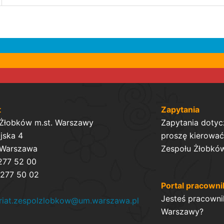
t
Zapytania
 Żłobków m.st. Warszawy
Zapytania dotyc
ijska 4
proszę kierować 
 Warszawa
Zespołu Żłobków
 277 52 00
 277 50 02
Portal pracowni
Jesteś pracowni
ariat.zespolzlobkow@um.warszawa.pl
Warszawy?