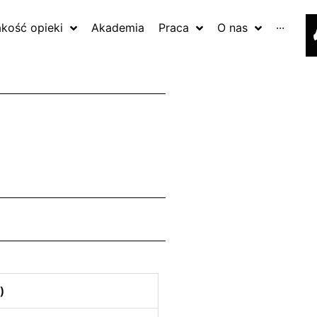
akość opieki
Akademia
Praca
O nas
···
)