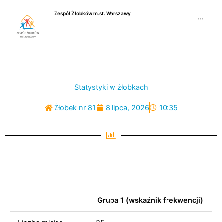
Przejdź
Zespół Żłobków m.st. Warszawy
do
···
treści
Statystyki w żłobkach
Żłobek nr 81
8 lipca, 2026
10:35
Grupa 1 (wskaźnik frekwencji)