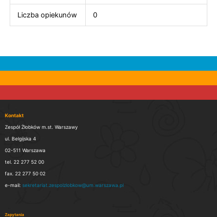
Liczba opiekunów
0
Kontakt
Zespół Żłobków m.st. Warszawy
ul. Belgijska 4
02-511 Warszawa
tel. 22 277 52 00
fax. 22 277 50 02
e-mail:
sekretariat.zespolzlobkow@um.warszawa.pl
Zapytania