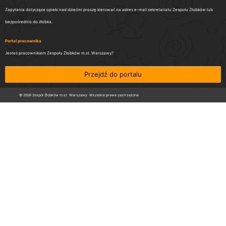
Zapytania dotyczące opieki nad dziećmi proszę kierować na adres e-mail sekretariatu Zespołu Żłobków lub
bezpośrednio do żłobka.
Portal pracownika
Jesteś pracownikiem Zespołu Żłobków m.st. Warszawy?
Przejdź do portalu
© 2026 Zespół Żłobków m.st. Warszawy. Wszelkie prawa zastrzeżone