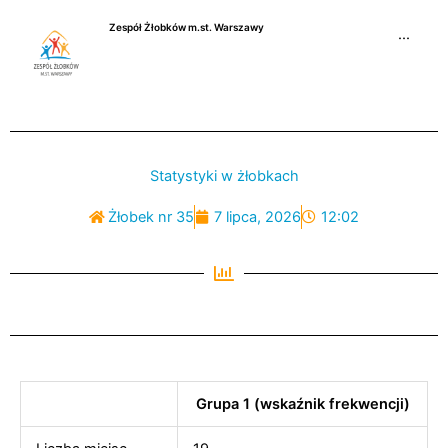
Przejdź
Zespół Żłobków m.st. Warszawy
do
···
treści
Statystyki w żłobkach
Żłobek nr 35
7 lipca, 2026
12:02
Grupa 1 (wskaźnik frekwencji)