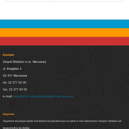
Kontakt
Zespół Żłobków m.st. Warszawy
ul. Belgijska 4
02-511 Warszawa
tel. 22 277 52 00
fax. 22 277 50 02
e-mail:
sekretariat.zespolzlobkow@um.warszawa.pl
Zapytania
Zapytania dotyczące opieki nad dziećmi proszę kierować na adres e-mail sekretariatu Zespołu Żłobków lub
bezpośrednio do żłobka.