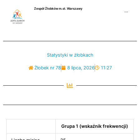
Przejdź
Zespół Żłobków m.st. Warszawy
do
···
treści
Statystyki w żłobkach
Żłobek nr 78
8 lipca, 2026
11:27
Grupa 1 (wskaźnik frekwencji)