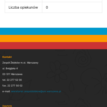
Liczba opiekunów
0
Kontakt
Zespół Żłobków m.st. Warszawy
ul. Belgijska 4
02-511 Warszawa
tel. 22 277 52 00
fax. 22 277 50 02
e-mail:
sekretariat.zespolzlobkow@um.warszawa.pl
Zapytania