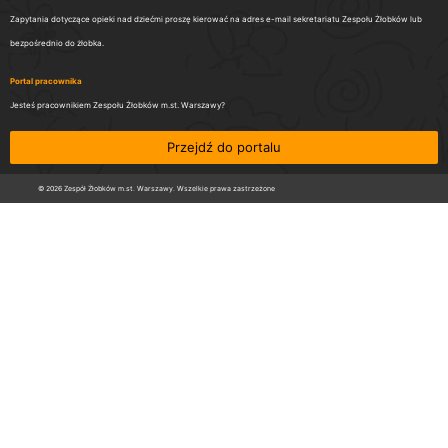
Zapytania dotyczące opieki nad dziećmi proszę kierować na adres e-mail sekretariatu Zespołu Żłobków lub
bezpośrednio do żłobka.
Portal pracownika
Jesteś pracownikiem Zespołu Żłobków m.st. Warszawy?
Przejdź do portalu
© 2026 Zespół Żłobków m.st. Warszawy. Wszelkie prawa zastrzeżone