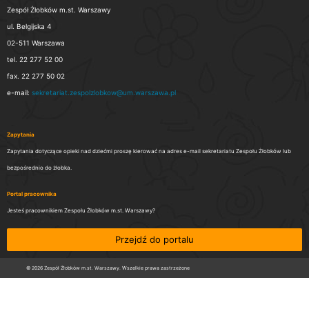
Zespół Żłobków m.st. Warszawy
ul. Belgijska 4
02-511 Warszawa
tel. 22 277 52 00
fax. 22 277 50 02
e-mail:
sekretariat.zespolzlobkow@um.warszawa.pl
Zapytania
Zapytania dotyczące opieki nad dziećmi proszę kierować na adres e-mail sekretariatu Zespołu Żłobków lub
bezpośrednio do żłobka.
Portal pracownika
Jesteś pracownikiem Zespołu Żłobków m.st. Warszawy?
Przejdź do portalu
© 2026 Zespół Żłobków m.st. Warszawy. Wszelkie prawa zastrzeżone