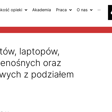
akość opieki
Akademia
Praca
O nas
···
tów, laptopów,
zenośnych oraz
wych z podziałem