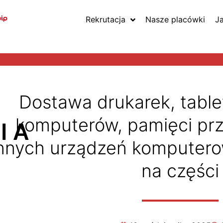
Rekrutacja
Nasze placówki
J
Dostawa drukarek, table
komputerów, pamięci pr
IA
nnych urządzeń komputero
E
na części