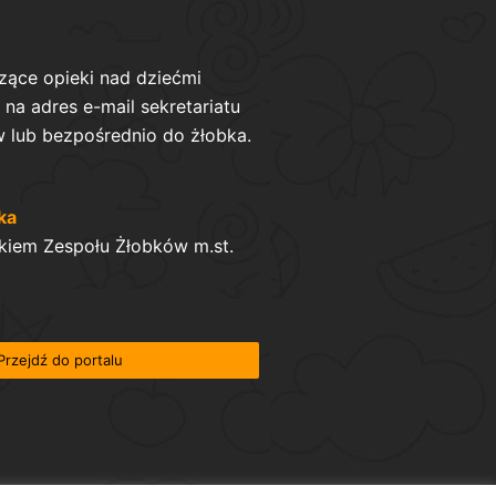
zące opieki nad dziećmi
na adres e-mail sekretariatu
 lub bezpośrednio do żłobka.
ka
kiem Zespołu Żłobków m.st.
Przejdź do portalu