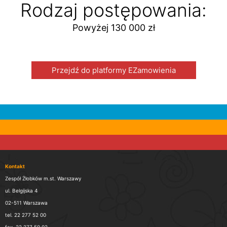
Rodzaj postępowania:
Powyżej 130 000 zł
Przejdź do platformy EZamowienia
Kontakt
Zespół Żłobków m.st. Warszawy
ul. Belgijska 4
02-511 Warszawa
tel. 22 277 52 00
fax. 22 277 50 02