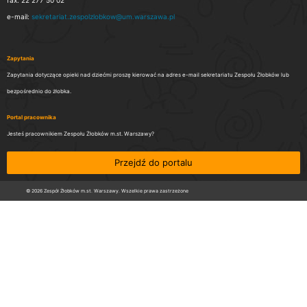
e-mail:
sekretariat.zespolzlobkow@um.warszawa.pl
Zapytania
Zapytania dotyczące opieki nad dziećmi proszę kierować na adres e-mail sekretariatu Zespołu Żłobków lub
bezpośrednio do żłobka.
Portal pracownika
Jesteś pracownikiem Zespołu Żłobków m.st. Warszawy?
Przejdź do portalu
© 2026 Zespół Żłobków m.st. Warszawy. Wszelkie prawa zastrzeżone