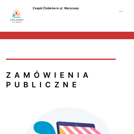
Przejdź
Zespół Żłobków m.st. Warszawy
do
···
treści
ZAMÓWIENIA
PUBLICZNE