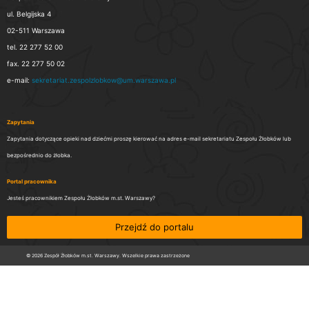
ul. Belgijska 4
02-511 Warszawa
tel. 22 277 52 00
fax. 22 277 50 02
e-mail:
sekretariat.zespolzlobkow@um.warszawa.pl
Zapytania
Zapytania dotyczące opieki nad dziećmi proszę kierować na adres e-mail sekretariatu Zespołu Żłobków lub
bezpośrednio do żłobka.
Portal pracownika
Jesteś pracownikiem Zespołu Żłobków m.st. Warszawy?
Przejdź do portalu
© 2026 Zespół Żłobków m.st. Warszawy. Wszelkie prawa zastrzeżone