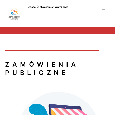
Przejdź
Zespół Żłobków m.st. Warszawy
do
···
treści
ZAMÓWIENIA
PUBLICZNE