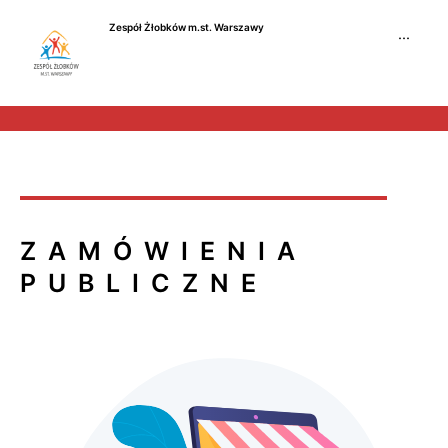
Przejdź
Zespół Żłobków m.st. Warszawy
do
···
treści
ZAMÓWIENIA
PUBLICZNE