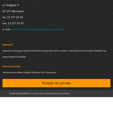
ul. Belgijska 4
02-511 Warszawa
tel. 22 277 52 00
fax. 22 277 50 02
e-mail:
sekretariat.zespolzlobkow@um.warszawa.pl
Zapytania
Zapytania dotyczące opieki nad dziećmi proszę kierować na adres e-mail sekretariatu Zespołu Żłobków lub
bezpośrednio do żłobka.
Portal pracownika
Jesteś pracownikiem Zespołu Żłobków m.st. Warszawy?
Przejdź do portalu
© 2026 Zespół Żłobków m.st. Warszawy. Wszelkie prawa zastrzeżone