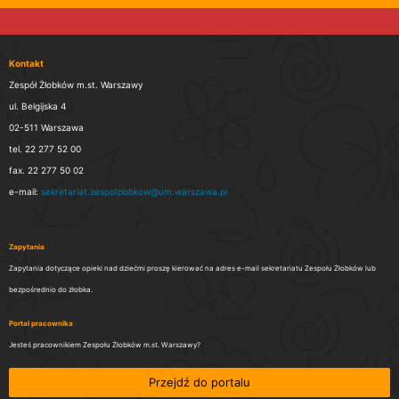
Kontakt
Zespół Żłobków m.st. Warszawy
ul. Belgijska 4
02-511 Warszawa
tel. 22 277 52 00
fax. 22 277 50 02
e-mail:
sekretariat.zespolzlobkow@um.warszawa.pl
Zapytania
Zapytania dotyczące opieki nad dziećmi proszę kierować na adres e-mail sekretariatu Zespołu Żłobków lub
bezpośrednio do żłobka.
Portal pracownika
Jesteś pracownikiem Zespołu Żłobków m.st. Warszawy?
Przejdź do portalu