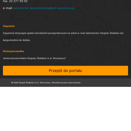
fax. 22 277 50 02
e-mail:
sekretariat.zespolzlobkow@um.warszawa.pl
Zapytania
Zapytania dotyczące opieki nad dziećmi proszę kierować na adres e-mail sekretariatu Zespołu Żłobków lub
bezpośrednio do żłobka.
Portal pracownika
Jesteś pracownikiem Zespołu Żłobków m.st. Warszawy?
Przejdź do portalu
© 2026 Zespół Żłobków m.st. Warszawy. Wszelkie prawa zastrzeżone