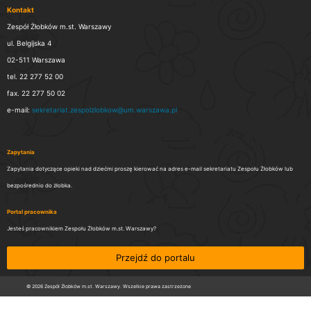
Kontakt
Zespół Żłobków m.st. Warszawy
ul. Belgijska 4
02-511 Warszawa
tel. 22 277 52 00
fax. 22 277 50 02
e-mail:
sekretariat.zespolzlobkow@um.warszawa.pl
Zapytania
Zapytania dotyczące opieki nad dziećmi proszę kierować na adres e-mail sekretariatu Zespołu Żłobków lub
bezpośrednio do żłobka.
Portal pracownika
Jesteś pracownikiem Zespołu Żłobków m.st. Warszawy?
Przejdź do portalu
© 2026 Zespół Żłobków m.st. Warszawy. Wszelkie prawa zastrzeżone