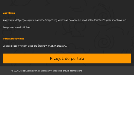
Zapytania
Zapytania dotyczące opieki nad dziećmi proszę kierować na adres e-mail sekretariatu Zespołu Żłobków lub
bezpośrednio do żłobka.
Portal pracownika
Jesteś pracownikiem Zespołu Żłobków m.st. Warszawy?
Przejdź do portalu
© 2026 Zespół Żłobków m.st. Warszawy. Wszelkie prawa zastrzeżone