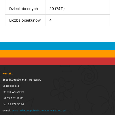
Dzieci obecnych
20 (74%)
Liczba opiekunów
4
Kontakt
Zespół Żłobków m.st. Warszawy
ul. Belgijska 4
02-511 Warszawa
tel. 22 277 52 00
fax. 22 277 50 02
e-mail:
sekretariat.zespolzlobkow@um.warszawa.pl