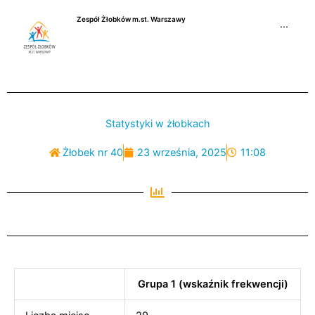
Przejdź
Zespół Żłobków m.st. Warszawy
do
···
treści
Statystyki w żłobkach
Żłobek nr 40
23 września, 2025
11:08
Grupa 1 (wskaźnik frekwencji)