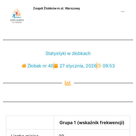
Przejdź
Zespół Żłobków m.st. Warszawy
do
···
treści
Statystyki w żłobkach
Żłobek nr 40
27 stycznia, 2026
09:53
Grupa 1 (wskaźnik frekwencji)