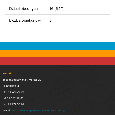
Dzieci obecnych
16 (64%)
Liczba opiekunów
3
Kontakt
Zespół Żłobków m.st. Warszawy
ul. Belgijska 4
02-511 Warszawa
tel. 22 277 52 00
fax. 22 277 50 02
e-mail:
sekretariat.zespolzlobkow@um.warszawa.pl