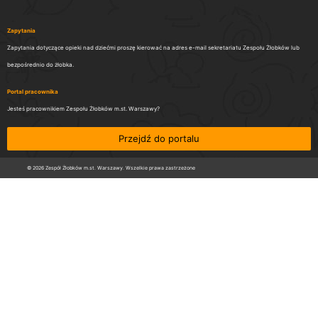
Zapytania
Zapytania dotyczące opieki nad dziećmi proszę kierować na adres e-mail sekretariatu Zespołu Żłobków lub
bezpośrednio do żłobka.
Portal pracownika
Jesteś pracownikiem Zespołu Żłobków m.st. Warszawy?
Przejdź do portalu
© 2026 Zespół Żłobków m.st. Warszawy. Wszelkie prawa zastrzeżone