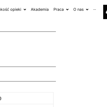
akość opieki
Akademia
Praca
O nas
···
)