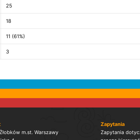
25
18
11 (61%)
3
t
Zapytania
 Żłobków m.st. Warszawy
Zapytania dotyc