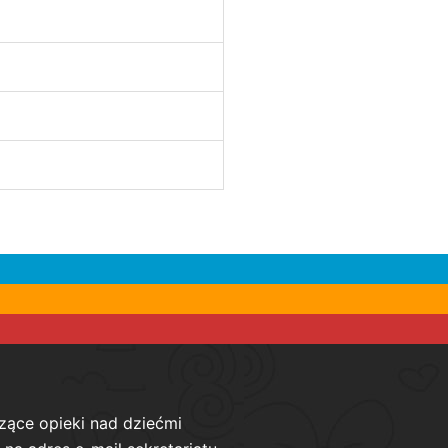
zące opieki nad dziećmi