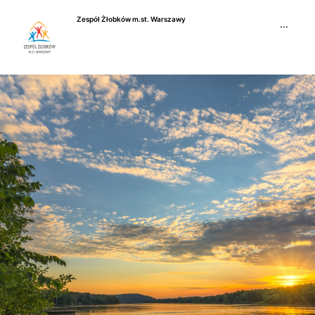
Przejdź
Zespół Żłobków m.st. Warszawy
do
···
treści