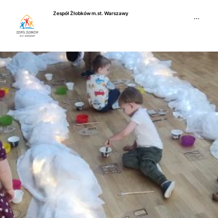
Przejdź
Zespół Żłobków m.st. Warszawy
do
···
treści