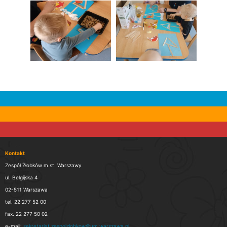
Kontakt
Zespół Żłobków m.st. Warszawy
ul. Belgijska 4
02-511 Warszawa
tel. 22 277 52 00
fax. 22 277 50 02
e-mail:
sekretariat.zespolzlobkow@um.warszawa.pl