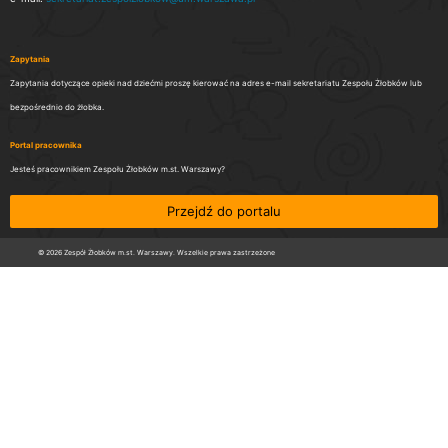
Zapytania
Zapytania dotyczące opieki nad dziećmi proszę kierować na adres e-mail sekretariatu Zespołu Żłobków lub
bezpośrednio do żłobka.
Portal pracownika
Jesteś pracownikiem Zespołu Żłobków m.st. Warszawy?
Przejdź do portalu
© 2026 Zespół Żłobków m.st. Warszawy. Wszelkie prawa zastrzeżone