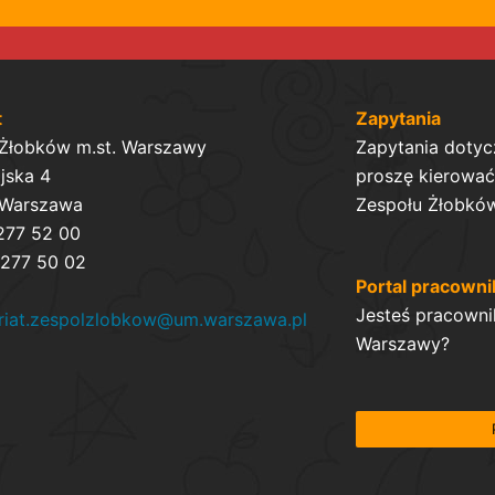
t
Zapytania
 Żłobków m.st. Warszawy
Zapytania dotyc
ijska 4
proszę kierować 
 Warszawa
Zespołu Żłobków
 277 52 00
 277 50 02
Portal pracowni
Jesteś pracowni
ariat.zespolzlobkow@um.warszawa.pl
Warszawy?