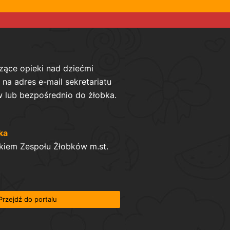
zące opieki nad dziećmi
na adres e-mail sekretariatu
 lub bezpośrednio do żłobka.
ka
kiem Zespołu Żłobków m.st.
Przejdź do portalu