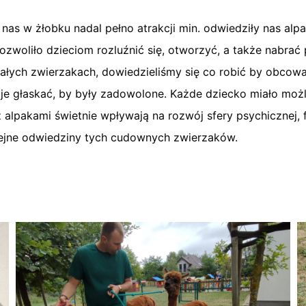
as w żłobku nadal pełno atrakcji min. odwiedziły nas alpak
zwoliło dzieciom rozluźnić się, otworzyć, a także nabrać p
ałych zwierzakach, dowiedzieliśmy się co robić by obcowan
je głaskać, by były zadowolone. Każde dziecko miało możl
lpakami świetnie wpływają na rozwój sfery psychicznej, f
lejne odwiedziny tych cudownych zwierzaków.