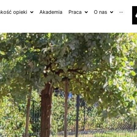
akość opieki
Akademia
Praca
O nas
···