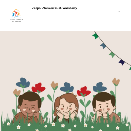
Przejdź
Zespół Żłobków m.st. Warszawy
do
···
treści