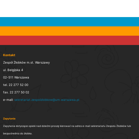
Kontakt
Zespół Żłobków m.st. Warszawy
ul. Belgijska 4
02-511 Warszawa
tel. 22 277 52 00
fax. 22 277 50 02
e-mail:
sekretariat.zespolzlobkow@um.warszawa.pl
Zapytania
Zapytania dotyczące opieki nad dziećmi proszę kierować na adres e-mail sekretariatu Zespołu Żłobków lub
bezpośrednio do żłobka.