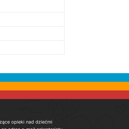
zące opieki nad dziećmi