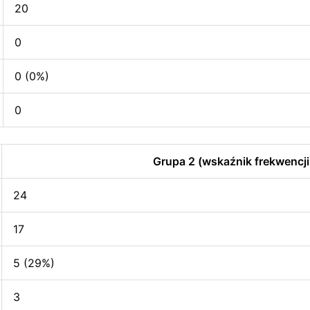
20
0
0 (0%)
0
Grupa 2 (wskaźnik frekwencji
24
17
5 (29%)
3