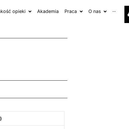
akość opieki
Akademia
Praca
O nas
···
)