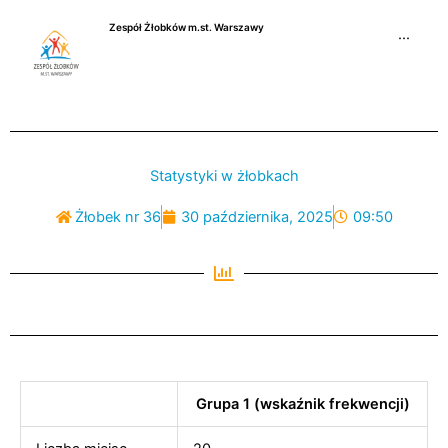
Przejdź
Zespół Żłobków m.st. Warszawy
do
···
treści
Statystyki w żłobkach
Żłobek nr 36
30 października, 2025
09:50
Grupa 1 (wskaźnik frekwencji)