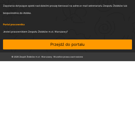
Zapytania dotyczące opieki nad dziećmi proszę kierować na adres e-mail sekretariatu Zespołu Żłobków lub
bezpośrednio do żłobka.
Portal pracownika
Jesteś pracownikiem Zespołu Żłobków m.st. Warszawy?
Przejdź do portalu
© 2026 Zespół Żłobków m.st. Warszawy. Wszelkie prawa zastrzeżone