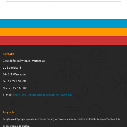
Kontakt
Zespół Żłobków m.st. Warszawy
ul. Belgijska 4
02-511 Warszawa
tel. 22 277 52 00
fax. 22 277 50 02
e-mail:
sekretariat.zespolzlobkow@um.warszawa.pl
Zapytania
Zapytania dotyczące opieki nad dziećmi proszę kierować na adres e-mail sekretariatu Zespołu Żłobków lub
bezpośrednio do żłobka.