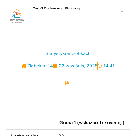
Przejdź
Zespół Żłobków m.st. Warszawy
do
···
treści
Statystyki w żłobkach
Żłobek nr 14
22 września, 2025
14:41
Grupa 1 (wskaźnik frekwencji)