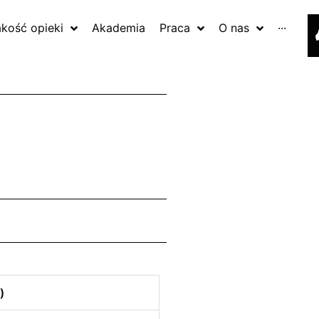
akość opieki
Akademia
Praca
O nas
···
)