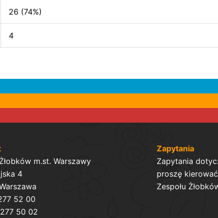
26 (74%)
4
t
Zapytania
 Żłobków m.st. Warszawy
Zapytania dotyc
ijska 4
proszę kierować 
 Warszawa
Zespołu Żłobków
 277 52 00
 277 50 02