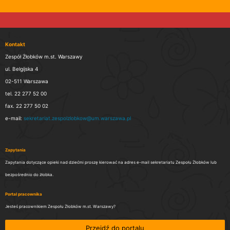
Kontakt
Zespół Żłobków m.st. Warszawy
ul. Belgijska 4
02-511 Warszawa
tel. 22 277 52 00
fax. 22 277 50 02
e-mail:
sekretariat.zespolzlobkow@um.warszawa.pl
Zapytania
Zapytania dotyczące opieki nad dziećmi proszę kierować na adres e-mail sekretariatu Zespołu Żłobków lub
bezpośrednio do żłobka.
Portal pracownika
Jesteś pracownikiem Zespołu Żłobków m.st. Warszawy?
Przejdź do portalu