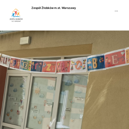
Przejdź
Zespół Żłobków m.st. Warszawy
do
···
treści