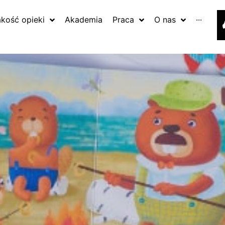
akość opieki
Akademia
Praca
O nas
···