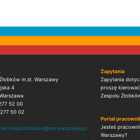
t
Zapytania
 Żłobków m.st. Warszawy
Zapytania dotyc
ijska 4
proszę kierować 
 Warszawa
Zespołu Żłobków
 277 52 00
 277 50 02
Portal pracowni
Jesteś pracowni
ariat.zespolzlobkow@um.warszawa.pl
Warszawy?