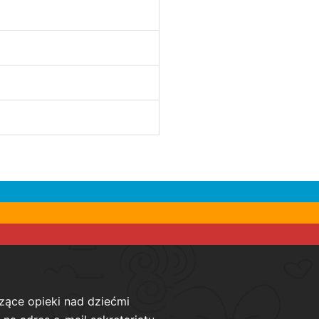
zące opieki nad dziećmi