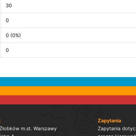
30
0
0 (0%)
0
t
Zapytania
 Żłobków m.st. Warszawy
Zapytania dotyc