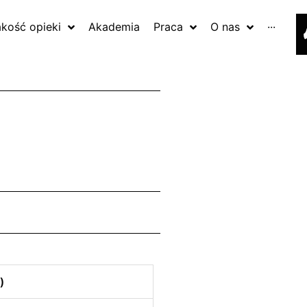
akość opieki
Akademia
Praca
O nas
···
)