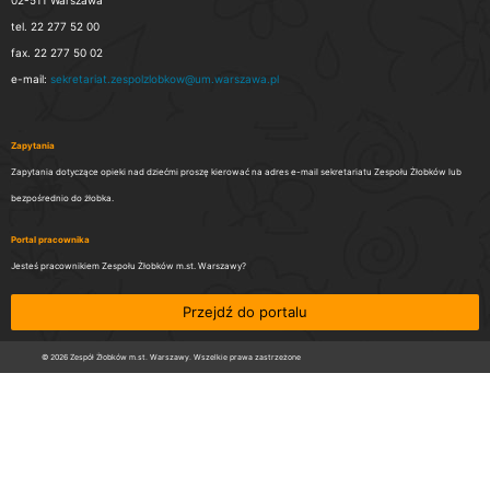
tel. 22 277 52 00
fax. 22 277 50 02
e-mail:
sekretariat.zespolzlobkow@um.warszawa.pl
Zapytania
Zapytania dotyczące opieki nad dziećmi proszę kierować na adres e-mail sekretariatu Zespołu Żłobków lub
bezpośrednio do żłobka.
Portal pracownika
Jesteś pracownikiem Zespołu Żłobków m.st. Warszawy?
Przejdź do portalu
© 2026 Zespół Żłobków m.st. Warszawy. Wszelkie prawa zastrzeżone