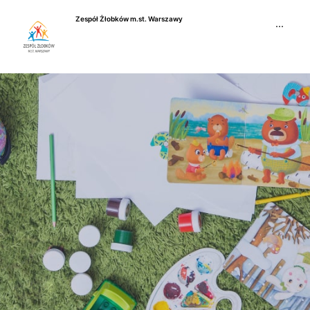
Przejdź
Zespół Żłobków m.st. Warszawy
do
···
treści