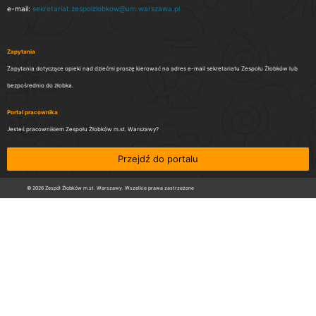
e-mail:
sekretariat.zespolzlobkow@um.warszawa.pl
Zapytania
Zapytania dotyczące opieki nad dziećmi proszę kierować na adres e-mail sekretariatu Zespołu Żłobków lub
bezpośrednio do żłobka.
Portal pracownika
Jesteś pracownikiem Zespołu Żłobków m.st. Warszawy?
Przejdź do portalu
© 2026 Zespół Żłobków m.st. Warszawy. Wszelkie prawa zastrzeżone