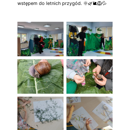
wstępem do letnich przygód. 🌞🌿🐌🦁💦