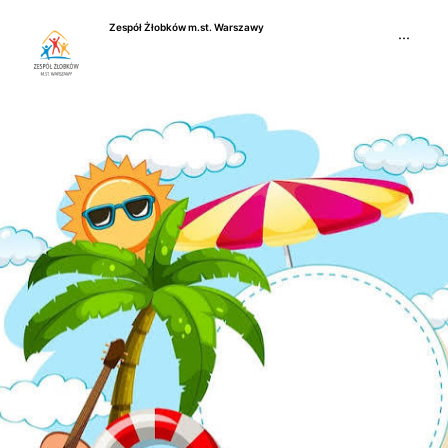
Przejdź
Zespół Żłobków m.st. Warszawy
do
···
treści