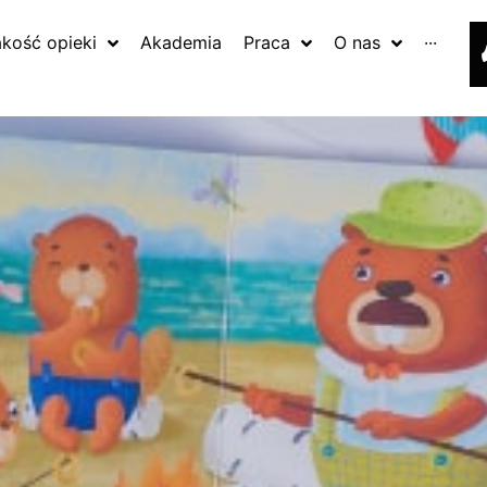
akość opieki
Akademia
Praca
O nas
···