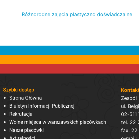
Różnorodne zajęcia plastyczno doświadczalne
Szybki dostęp
Kontak
Strona Główna
Zespół
Biuletyn Informacji Publicznej
ul. Belg
Rekrutacja
02-511
Wolne miejsca w warszawskich placówkach
tel. 22
Nasze placówki
fax. 22
Aktualności
e-mail: