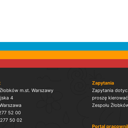
t
Zapytania
 Żłobków m.st. Warszawy
Zapytania dotyc
ijska 4
proszę kierować 
 Warszawa
Zespołu Żłobków
 277 52 00
 277 50 02
Portal pracowni