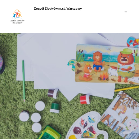
Przejdź
Zespół Żłobków m.st. Warszawy
do
···
treści