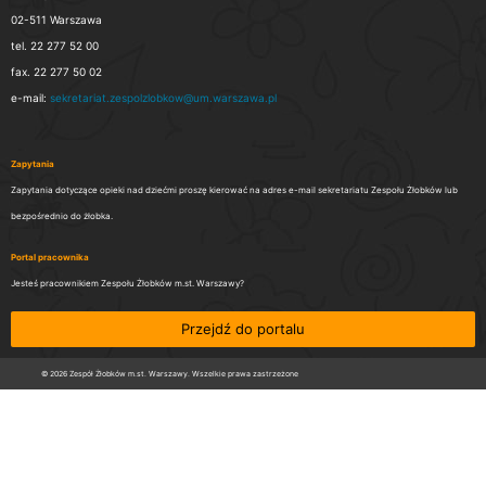
02-511 Warszawa
tel. 22 277 52 00
fax. 22 277 50 02
e-mail:
sekretariat.zespolzlobkow@um.warszawa.pl
Zapytania
Zapytania dotyczące opieki nad dziećmi proszę kierować na adres e-mail sekretariatu Zespołu Żłobków lub
bezpośrednio do żłobka.
Portal pracownika
Jesteś pracownikiem Zespołu Żłobków m.st. Warszawy?
Przejdź do portalu
© 2026 Zespół Żłobków m.st. Warszawy. Wszelkie prawa zastrzeżone