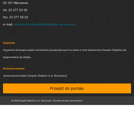
02-511 Warszawa
tel. 22 277 52 00
fax. 22 277 50 02
e-mail:
sekretariat.zespolzlobkow@um.warszawa.pl
Zapytania
Zapytania dotyczące opieki nad dziećmi proszę kierować na adres e-mail sekretariatu Zespołu Żłobków lub
bezpośrednio do żłobka.
Portal pracownika
Jesteś pracownikiem Zespołu Żłobków m.st. Warszawy?
Przejdź do portalu
© 2026 Zespół Żłobków m.st. Warszawy. Wszelkie prawa zastrzeżone