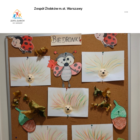
Przejdź
Zespół Żłobków m.st. Warszawy
do
···
treści