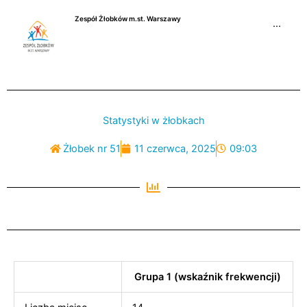
Przejdź
Zespół Żłobków m.st. Warszawy
do
···
treści
Statystyki w żłobkach
Żłobek nr 51
11 czerwca, 2025
09:03
Grupa 1 (wskaźnik frekwencji)