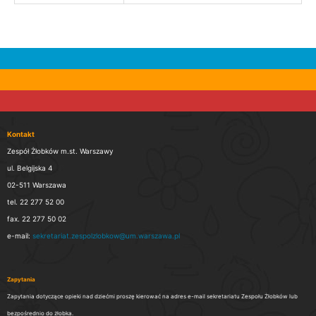
Kontakt
Zespół Żłobków m.st. Warszawy
ul. Belgijska 4
02-511 Warszawa
tel. 22 277 52 00
fax. 22 277 50 02
e-mail:
sekretariat.zespolzlobkow@um.warszawa.pl
Zapytania
Zapytania dotyczące opieki nad dziećmi proszę kierować na adres e-mail sekretariatu Zespołu Żłobków lub
bezpośrednio do żłobka.