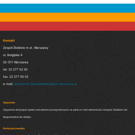
Kontakt
Zespół Żłobków m.st. Warszawy
ul. Belgijska 4
02-511 Warszawa
tel. 22 277 52 00
fax. 22 277 50 02
e-mail:
sekretariat.zespolzlobkow@um.warszawa.pl
Zapytania
Zapytania dotyczące opieki nad dziećmi proszę kierować na adres e-mail sekretariatu Zespołu Żłobków lub
bezpośrednio do żłobka.
Portal pracownika