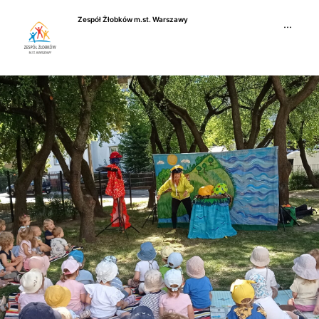
Przejdź
Zespół Żłobków m.st. Warszawy
do
···
treści