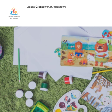
Przejdź
Zespół Żłobków m.st. Warszawy
do
···
treści