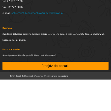
tel. 22 277 52 00
fax. 22 277 50 02
e-mail:
sekretariat.zespolzlobkow@um.warszawa.pl
Zapytania
Zapytania dotyczące opieki nad dziećmi proszę kierować na adres e-mail sekretariatu Zespołu Żłobków lub
bezpośrednio do żłobka.
Portal pracownika
Jesteś pracownikiem Zespołu Żłobków m.st. Warszawy?
Przejdź do portalu
© 2026 Zespół Żłobków m.st. Warszawy. Wszelkie prawa zastrzeżone