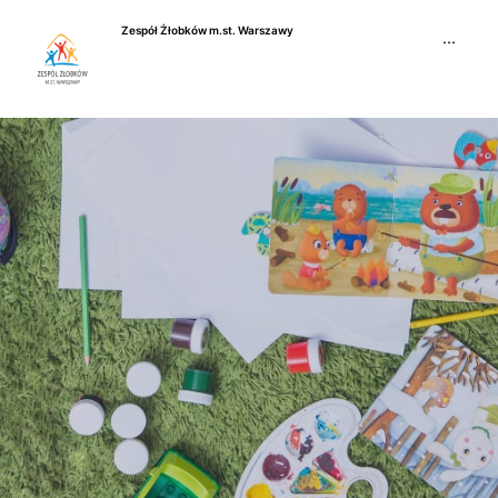
Przejdź
Zespół Żłobków m.st. Warszawy
do
···
treści