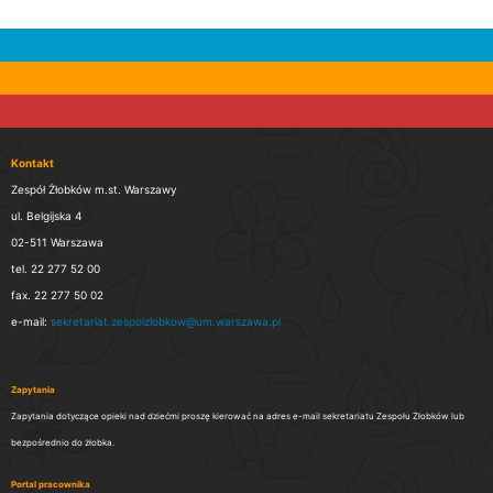
Kontakt
Zespół Żłobków m.st. Warszawy
ul. Belgijska 4
02-511 Warszawa
tel. 22 277 52 00
fax. 22 277 50 02
e-mail:
sekretariat.zespolzlobkow@um.warszawa.pl
Zapytania
Zapytania dotyczące opieki nad dziećmi proszę kierować na adres e-mail sekretariatu Zespołu Żłobków lub
bezpośrednio do żłobka.
Portal pracownika