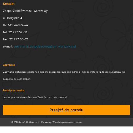
Kontakt
Zespół Żłobków m.st. Warszawy
ul. Belgijska 4
02-511 Warszawa
tel. 22 277 52 00
fax. 22 277 50 02
e-mail:
sekretariat.zespolzlobkow@um.warszawa.pl
Zapytania
Zapytania dotyczące opieki nad dziećmi proszę kierować na adres e-mail sekretariatu Zespołu Żłobków lub
bezpośrednio do żłobka.
Portal pracownika
Jesteś pracownikiem Zespołu Żłobków m.st. Warszawy?
Przejdź do portalu
© 2026 Zespół Żłobków m.st. Warszawy. Wszelkie prawa zastrzeżone