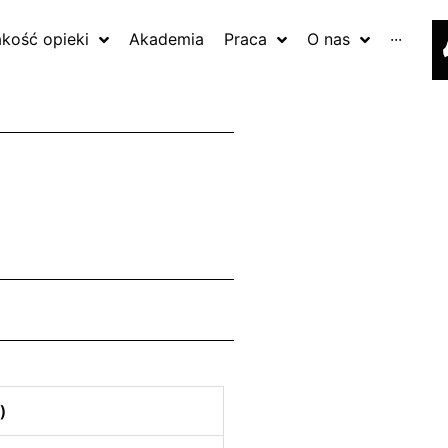
akość opieki
Akademia
Praca
O nas
···
)