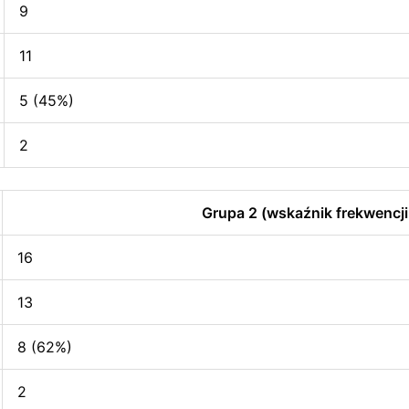
9
11
5 (45%)
2
Grupa 2 (wskaźnik frekwencji
16
13
8 (62%)
2