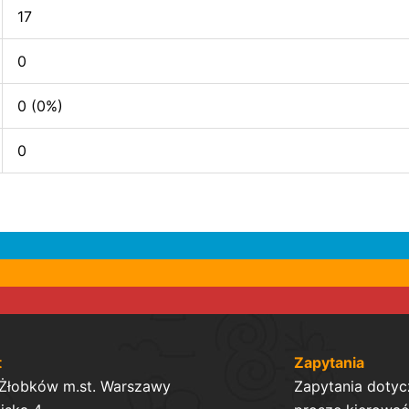
17
0
0 (0%)
0
t
Zapytania
 Żłobków m.st. Warszawy
Zapytania dotyc