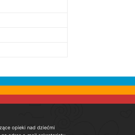
zące opieki nad dziećmi