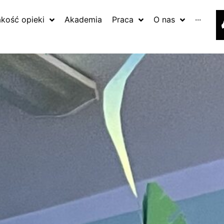
akość opieki
Akademia
Praca
O nas
···